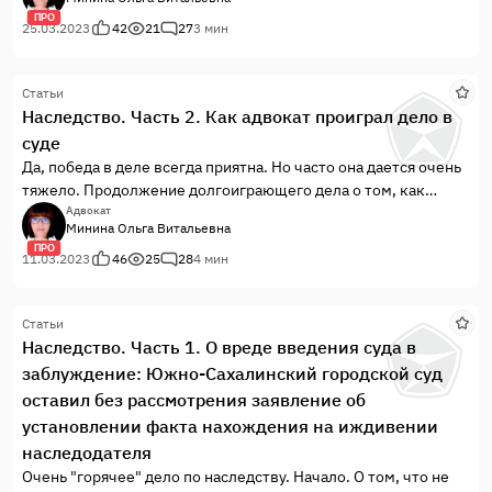
ПРО
25.03.2023
42
21
27
3 мин
Статьи
Наследство. Часть 2. Как адвокат проиграл дело в
суде
Да, победа в деле всегда приятна. Но часто она дается очень
тяжело. Продолжение долгоиграющего дела о том, как
сиделка хотела получить наследство.
Адвокат
Минина Ольга Витальевна
ПРО
11.03.2023
46
25
28
4 мин
Статьи
Наследство. Часть 1. О вреде введения суда в
заблуждение: Южно-Сахалинский городской суд
оставил без рассмотрения заявление об
установлении факта нахождения на иждивении
наследодателя
Очень "горячее" дело по наследству. Начало. О том, что не