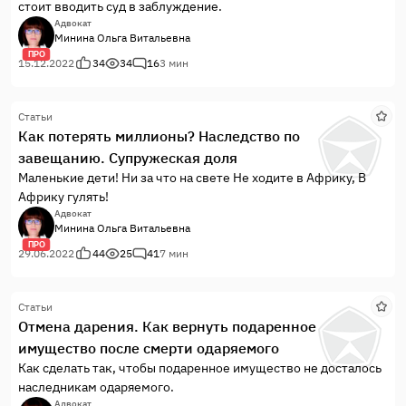
стоит вводить суд в заблуждение.
Адвокат
Минина Ольга Витальевна
ПРО
15.12.2022
34
34
16
3 мин
Статьи
Как потерять миллионы? Наследство по
завещанию. Супружеская доля
Маленькие дети! Ни за что на свете Не ходите в Африку, В
Африку гулять!
Адвокат
Минина Ольга Витальевна
ПРО
29.06.2022
44
25
41
7 мин
Статьи
Отмена дарения. Как вернуть подаренное
имущество после смерти одаряемого
Как сделать так, чтобы подаренное имущество не досталось
наследникам одаряемого.
Адвокат