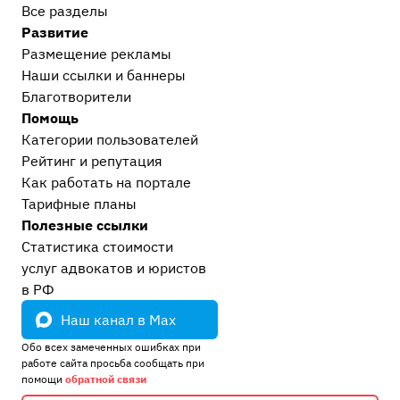
Все разделы
Прочее
Развитие
Остальные дела, не вошедшие в другие
Размещение рекламы
категории
16
Наши ссылки и баннеры
Европейский суд
2
Благотворители
Проблемы современного судопроизводства
11
Помощь
Сообщество Праворуб
4
Категории пользователей
Рейтинг и репутация
Как работать на портале
Тарифные планы
Полезные ссылки
Статистика стоимости
услуг адвокатов и юристов
в РФ
Наш канал в Max
Обо всех замеченных ошибках при
работе сайта просьба сообщать при
помощи
обратной связи