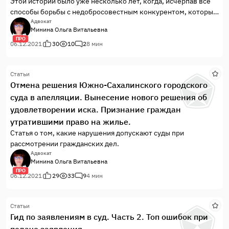
Этой истории было уже несколько лет, когда, исчерпав все
способы борьбы с недобросовестным конкурентом, которые
были им известны, доверитель дошел до меня.Причем
Адвокат
Минина Ольга Витальевна
ситуация находилась на той стадии, когда антимонопольный
ПРО
орган возбудил дело в отношении юрлица.
06.12.2021
30
10
2
8 мин
Статьи
Отмена решения Южно-Сахалинского городского
суда в апелляции. Вынесение нового решения об
удовлетворении иска. Признание граждан
утратившими право на жилье.
Статья о том, какие нарушения допускают суды при
рассмотрении гражданских дел.
Адвокат
Минина Ольга Витальевна
ПРО
06.12.2021
29
33
9
4 мин
Статьи
Гид по заявлениям в суд. Часть 2. Топ ошибок при