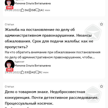
Минина Ольга Витальевна
ПРО
09.06.2022
36
58
14
2 мин
Статьи
Жалоба на постановление по делу об
административном правонарушении. Нюансы
обжалования. Срок для подачи жалобы: как не
пропустить?
На что обратить внимание при обжаловании постановления
по делу об административном правонарушении, чтобы
жалоба была рассмотрена.
Адвокат
Минина Ольга Витальевна
ПРО
24.05.2022
33
42
9
2 мин
Статьи
Дело о товарном знаке. Недобросовестная
конкуренция. Почти детективное расследование.
Процессуальный косячок.