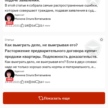
подаче заявления.
В этой статье я собрала самые распространенные ошибки,
которые совершают граждане, подавая заявления в суд
самостоятельно.
Адвокат
Минина Ольга Витальевна
ПРО
30.11.2021
18
16
21
4 мин
Статьи
Как выиграть дело, не выигрывая его?
Расторжение предварительного договора купли-
продажи квартиры. Подложность доказательств.
Как выиграть дело, не выигрывая его? Если в двух словах:
надо не только хорошо знать нормы и материального, и
процессуального права, но и уметь их использовать.
Адвокат
Минина Ольга Витальевна
ПРО
24.08.2021
33
30
16
9 мин
Показать еще