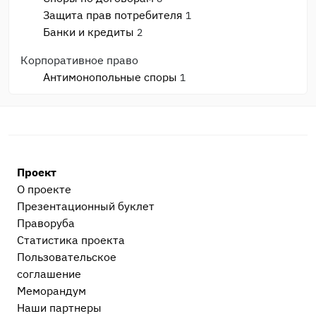
Защита прав потребителя
1
Банки и кредиты
2
Корпоративное право
Антимонопольные споры
1
Банкротство
1
Споры с ИФНС и фондами
2
Моральный вред, авторское право, реабилитация
Моральный вред и деловая репутация
1
Проект
Административные дела
О проекте
Прочие административные дела
2
Презентационный букл​ет
Праворуба
Процессуальные вопросы и документы
Статистика проекта
Уголовный процесс
1
Пользовательское
Гражданский и арбитражный процесс
19
соглашение
Меморандум
После приговора или решения суда
Наши партнеры
Исполнительное производство
1