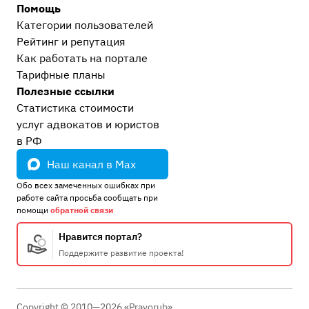
Проблемы современного судопроизводства
11
Помощь
Сообщество Праворуб
4
Категории пользователей
Рейтинг и репутация
Как работать на портале
Тарифные планы
Полезные ссылки
Статистика стоимости
услуг адвокатов и юристов
в РФ
Наш канал в Max
Обо всех замеченных ошибках при
работе сайта просьба сообщать при
помощи
обратной связи
Нравится портал?
Поддержите развитие проекта!
Copyright © 2010—2026 «Pravorub»