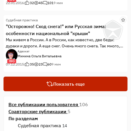
22.01.2016
32
45
101
9 мин
Судебная практика
"Осторожно! Сход снега!" или Русская зима:
особенности национальной "крыши"
Мы живем в России. А в России, как известно, две беды:
дураки и дороги. А еще снег. Очень много снега. Так много,
что некоторые даже и не утруждают себя его уборкой. А
Адвокат
Минина Ольга Витальевна
зачем? Сам упадет!
ПРО
07.12.2015
35
23
60
9 мин
Показать еще
Все публикации пользователя
106
Соавторские публикации
5
По разделам
Судебная практика
14