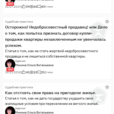
ПРО
01.07.2019
59
60
43
4 мин
Судебная практика
Осторожно! Недобросовестный продавец! или Дело
о том, как попытка признать договор купли-
продажи квартиры незаключенным не увенчалась
успехом.
Статья о том, как не стать жертвой недобросовестного
продавца и не лишиться собственной квартиры.
Адвокат
Минина Ольга Витальевна
ПРО
14.11.2018
41
22
31
8 мин
Судебная практика
Как отстоять свои права на пригодное жилье.
Статья о том, как не дать государству ухудшить свои
жилищные условия при переселении из ветхого жилья.
Адвокат
Минина Ольга Витальевна