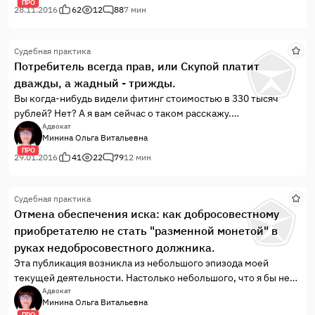
ПРО
возвращенных займодавцу сумм) в размере 1 167 400
28.11.2016
62
12
88
7 мин
рублей.
Судебная практика
Потребитель всегда прав, или Скупой платит
дважды, а жадный - трижды.
Вы когда-нибудь видели фитинг стоимостью в 330 тысяч
рублей? Нет? А я вам сейчас о таком расскажу.
Моя доверительница является собственником квартиры. По
Адвокат
Минина Ольга Витальевна
вине застройщика, из-за разрушения фитингового
ПРО
соединения для металлопластиковых труб в месте
29.01.2016
41
22
79
12 мин
соединения с полотенцесушителем, 31.05.2013г. произошёл
залив квартиры.
Судебная практика
Факт разрушения данного соединения зафиксирован в акте,
Отмена обеспечения иска: как добросовестному
составленном управляющей компанией. В результате залива
приобретателю не стать "разменной монетой" в
были затоплены горячей водой ванная комната, туалет,
детская комната, спальня и зал.
руках недобросовестного должника.
Эта публикация возникла из небольшого эпизода моей
текущей деятельности. Настолько небольшого, что я бы не
обратила на него ваше внимание, если бы не одно «но».
Адвокат
Минина Ольга Витальевна
ПРО