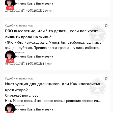
Ситуация, о которой я хочу рассказать, является, в общем-то,
Минина Ольга Витальевна
типичной для российской судебной системы последних лет.
ПРО
Упразднение судебного процесса, отсутствие какой-либо
19.12.2017
40
25
70
10 мин
ответственности судей за качество рассмотренных дел
приводит не только к нарушению прав граждан, но и к
Судебная практика
злоупотреблению со стороны судейского сообщества. Но
PRO выселение, или Что делать, если вас хотят
таких причудливых нарушений закона в одном деле в моей
лишить права на жильё.
практике ещё не было.
«Жили-были лиса да заяц. У лисы была избенка ледяная, у
зайца — лубяная. Пришла весна красна — у лисы избенка
растаяла, а у зайца стоит по-старому.
Адвокат
Минина Ольга Витальевна
Вот лиса и попросилась у него переночевать, да его из
ПРО
избенки и выгнала…»
08.01.2017
66
35
63
9 мин
(Русская народная сказка «Лиса и заяц»)
Именно так «сказочно» начиналась и эта история, о которой я
Судебная практика
вам хочу рассказать. Собственно, и закончилась она так же,
Инструкция для должников, или Как «погасить»
как в сказке – благополучно и поучительно….
кредитора?
Сначала было слово…
Нет. Много слов. И не просто слов, а решение одного из
районных судов Хабаровского края о взыскании с моей
Адвокат
Минина Ольга Витальевна
будущей доверительницы долга по договору займа (с учетом