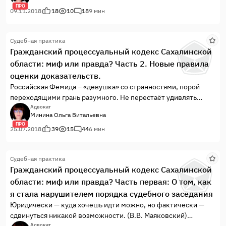
ПРО
09.11.2018
18
10
18
9 мин
Судебная практика
Гражданский процессуальный кодекс Сахалинской
области: миф или правда? Часть 2. Новые правила
оценки доказательств.
Российская Фемида – «девушка» со странностями, порой
переходящими грань разумного. Не перестаёт удивлять
«изобретательность» и «нестандартность мышления» её
Адвокат
Минина Ольга Витальевна
служителей! Как ловко они лавируют среди самых простых
ПРО
норм закона при полной и безоговорочной поддержке
25.07.2018
39
15
44
6 мин
вышестоящих инстанций, которые закрывают глаза на
очевидные нарушения. А потому и у Фемиды появляется
Судебная практика
иной смысл, как будто она говорит всем своим видом: ничего
Гражданский процессуальный кодекс Сахалинской
не вижу, никого не слышу, ничего не решаю.
области: миф или правда? Часть первая: О том, как
я стала нарушителем порядка судебного заседания
Юридически — куда хочешь идти можно, но фактически —
сдвинуться никакой возможности. (В.В. Маяковский)
Адвокат