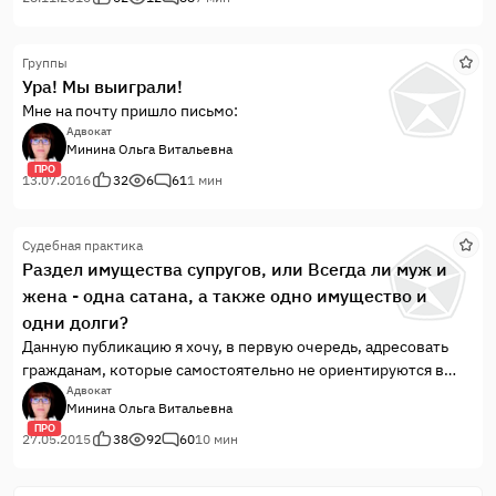
рублей.
Группы
Ура! Мы выиграли!
Мне на почту пришло письмо:
Адвокат
Минина Ольга Витальевна
ПРО
13.07.2016
32
6
61
1 мин
Судебная практика
Раздел имущества супругов, или Всегда ли муж и
жена - одна сатана, а также одно имущество и
одни долги?
Данную публикацию я хочу, в первую очередь, адресовать
гражданам, которые самостоятельно не ориентируются в
семейном законодательстве и им не ведомо, какие
Адвокат
Минина Ольга Витальевна
правовые «подножки» могут ждать их при разделе
ПРО
совместно нажитого имущества.
27.05.2015
38
92
60
10 мин