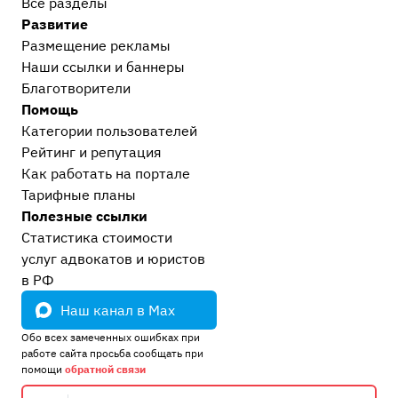
Все разделы
Прочее
Развитие
Остальные дела, не вошедшие в другие
Размещение рекламы
категории
16
Наши ссылки и баннеры
Европейский суд
2
Благотворители
Проблемы современного судопроизводства
11
Помощь
Сообщество Праворуб
4
Категории пользователей
Рейтинг и репутация
Как работать на портале
Тарифные планы
Полезные ссылки
Статистика стоимости
услуг адвокатов и юристов
в РФ
Наш канал в Max
Обо всех замеченных ошибках при
работе сайта просьба сообщать при
помощи
обратной связи