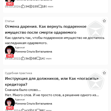
принадлежит несовершеннолетним детям. Учитывая то, что
ПРО
практически поголовно при покупке жилья используются
05.03.2026
34
155
18
5 мин
средства материнского капитал...
Статьи
Отмена дарения. Как вернуть подаренное
имущество после смерти одаряемого
Как сделать так, чтобы подаренное имущество не досталось
наследникам одаряемого.
Адвокат
Минина Ольга Витальевна
ПРО
09.06.2022
36
58
14
2 мин
Судебная практика
Инструкция для должников, или Как «погасить»
кредитора?
Сначала было слово…
Нет. Много слов. И не просто слов, а решение одного из
районных судов Хабаровского края о взыскании с моей
Адвокат
Минина Ольга Витальевна
будущей доверительницы долга по договору займа (с учетом
ПРО
возвращенных займодавцу сумм) в размере 1 167 400
28.11.2016
62
12
88
7 мин