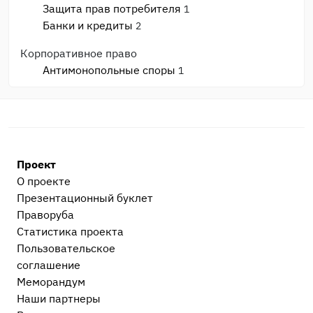
Защита прав потребителя
1
Банки и кредиты
2
Корпоративное право
Антимонопольные споры
1
Банкротство
1
Споры с ИФНС и фондами
2
Моральный вред, авторское право, реабилитация
Моральный вред и деловая репутация
1
Проект
Административные дела
О проекте
Прочие административные дела
2
Презентационный букл​ет
Праворуба
Процессуальные вопросы и документы
Статистика проекта
Уголовный процесс
1
Пользовательское
Гражданский и арбитражный процесс
19
соглашение
Меморандум
После приговора или решения суда
Наши партнеры
Исполнительное производство
1