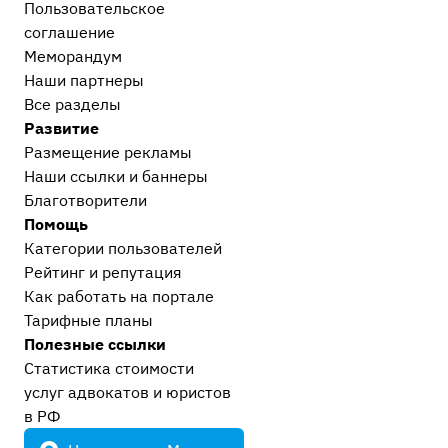
Пользовательское
Гражданский и арбитражный процесс
19
соглашение
Меморандум
После приговора или решения суда
Наши партнеры
Исполнительное производство
1
Все разделы
Прочее
Развитие
Остальные дела, не вошедшие в другие
Размещение рекламы
категории
16
Наши ссылки и баннеры
Европейский суд
2
Благотворители
Проблемы современного судопроизводства
11
Помощь
Сообщество Праворуб
4
Категории пользователей
Рейтинг и репутация
Как работать на портале
Тарифные планы
Полезные ссылки
Статистика стоимости
услуг адвокатов и юристов
в РФ