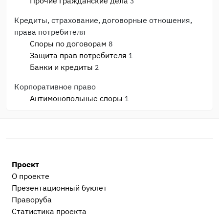
Прочие гражданские дела
3
Кредиты, страхование, договорные отношения,
права потребителя
Споры по договорам
8
Защита прав потребителя
1
Банки и кредиты
2
Корпоративное право
Антимонопольные споры
1
Банкротство
1
Споры с ИФНС и фондами
2
Моральный вред, авторское право, реабилитация
Моральный вред и деловая репутация
1
Проект
Административные дела
О проекте
Прочие административные дела
2
Презентационный букл​ет
Праворуба
Процессуальные вопросы и документы
Статистика проекта
Уголовный процесс
1