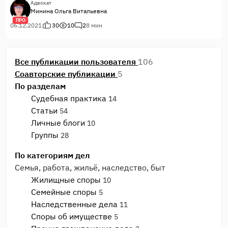
были им известны, доверитель дошел до меня.Причем
Адвокат
Минина Ольга Витальевна
ситуация находилась на той стадии, когда антимонопольный
ПРО
орган возбудил дело в отношении юрлица.
06.12.2021
30
10
2
8 мин
Все публикации пользователя
106
Соавторские публикации
5
По разделам
Судебная практика
14
Статьи
54
Личные блоги
10
Группы
28
По категориям дел
Семья, работа, жильё, наследство, быт
Жилищные споры
10
Семейные споры
5
Наследственные дела
11
Споры об имуществе
5