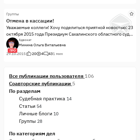
(Русская народная сказка «Лиса и заяц»)
Именно так «сказочно» начиналась и эта история, о которой я
Группы
вам хочу рассказать. Собственно, и закончилась она так же,
Отмена в кассации!
как в сказке – благополучно и поучительно….
Уважаемые коллеги! Хочу поделиться приятной новостью: 23
октября 2015 года Президиум Сахалинского областного суда
удовлетворил мою кассационную жалобу и отменил
Адвокат
Минина Ольга Витальевна
апелляционное определение, которым было отменено
ПРО
решение суда первой инстанции и вынесено новое решение
29.10.2015
20
4
43
1 мин
— об отказе в иске. Дело направлено на новое
апелляционное рассмотрение, результат которого очевиден!
Все публикации пользователя
106
Соавторские публикации
5
По разделам
Судебная практика
14
Статьи
54
Личные блоги
10
Группы
28
По категориям дел