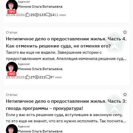
Пришла весна красна — у лисы избенка растаяла, а у зайца
Адвокат
Минина Ольга Витальевна
стоит по-старому…»
ПРО
23.04.2026
25
133
14
11 мин
Статьи
Нетипичное дело о предоставлении жилья. Часть 4.
Как отменить решение суда, не отменяя его?
Такого вы еще не видели. Завершение истории с
предоставлением жилья. Апелляция изменила решение суда,
к которому не имеет никакого отношения.
Адвокат
Минина Ольга Витальевна
ПРО
13.10.2025
27
211
9
7 мин
Статьи
Нетипичное дело о предоставлении жилья. Часть 3:
гвоздь программы – прокуратура!
Если у вас есть решение суда, вступившее в законную силу,
то это еще не значит, что его нужно исполнять. Так посчитала
прокуратура г.Южно-Сахалинска и внесла представление на
Адвокат
Минина Ольга Витальевна