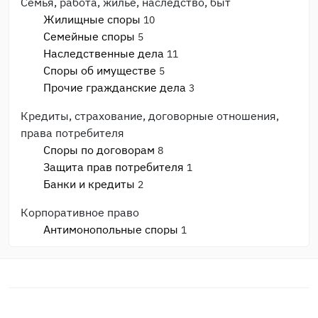
Семья, работа, жильё, наследство, быт
Жилищные споры
10
Семейные споры
5
Наследственные дела
11
Споры об имуществе
5
Прочие гражданские дела
3
Кредиты, страхование, договорные отношения,
права потребителя
Споры по договорам
8
Защита прав потребителя
1
Банки и кредиты
2
Корпоративное право
Антимонопольные споры
1
Банкротство
1
Споры с ИФНС и фондами
2
Моральный вред, авторское право, реабилитация
Моральный вред и деловая репутация
1