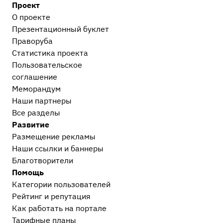
Проект
Административные дела
О проекте
Прочие административные дела
2
Презентационный букл​ет
Праворуба
Процессуальные вопросы и документы
Статистика проекта
Уголовный процесс
1
Пользовательское
Гражданский и арбитражный процесс
19
соглашение
Меморандум
После приговора или решения суда
Наши партнеры
Исполнительное производство
1
Все разделы
Прочее
Развитие
Остальные дела, не вошедшие в другие
Размещение рекламы
категории
16
Наши ссылки и баннеры
Европейский суд
2
Благотворители
Проблемы современного судопроизводства
11
Помощь
Сообщество Праворуб
4
Категории пользователей
Рейтинг и репутация
Как работать на портале
Тарифные планы