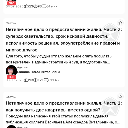
имя мэра города. Как это повлияло на жилищные права моих
ПРО
доверителей, рассказываю в этой части публикации.
04.09.2025
13
98
6
4 мин
Статьи
Нетипичное дело о предоставлении жилья. Часть 2:
супердоказательство, срок исковой давности,
исполнимость решения, злоупотребление правом и
многое другое
Для того, чтобы у судьи отпало желание опять посылать
доверителей в административный суд, я подготовила
встречный иск, где просила признать постановления
Адвокат
Минина Ольга Витальевна
администрации незаконными и отменить, а так как дело
ПРО
сразу было нетипичным, также «воткнула» и нетипичное
03.09.2025
13
121
8
11 мин
требование.
Статьи
Нетипичное дело о предоставлении жилья. Часть 1:
как получить две квартиры вместо одной?
Поводом для написания этой статьи послужила давняя
публикация коллеги Васильева Александра Витальевича, о
Адвокат