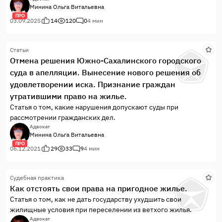
том, чему не учат студентов в институтах. Зрела долго, дело
Минина Ольга Витальевна
сложное, интересное, событий много. И вот публикация
ПРО
Матвеева Олега Витальевича про супердоказательство
03.09.2025
14
120
0
4 мин
задела за живое: не всегда имея такое доказательство ты "в
дамках". Не всё так просто в российской судебной системе.
Статьи
Отмена решения Южно-Сахалинского городского
суда в апелляции. Вынесение нового решения об
удовлетворении иска. Признание граждан
утратившими право на жилье.
Статья о том, какие нарушения допускают суды при
рассмотрении гражданских дел.
Адвокат
Минина Ольга Витальевна
ПРО
06.12.2021
29
33
9
4 мин
Судебная практика
Как отстоять свои права на пригодное жилье.
Статья о том, как не дать государству ухудшить свои
жилищные условия при переселении из ветхого жилья.
Адвокат