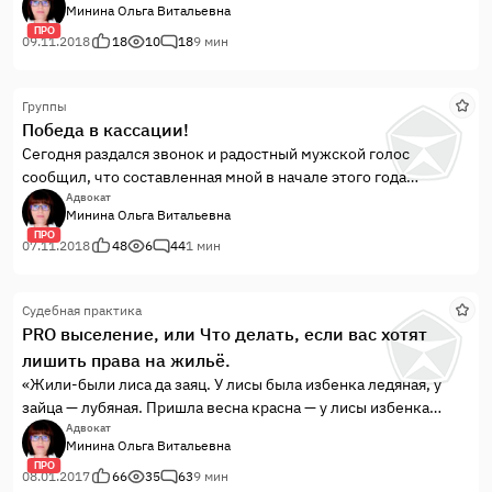
Минина Ольга Витальевна
ПРО
09.11.2018
18
10
18
9 мин
Группы
Победа в кассации!
Сегодня раздался звонок и радостный мужской голос
сообщил, что составленная мной в начале этого года
кассационная жалоба удовлетворена президиумом
Адвокат
Минина Ольга Витальевна
Сахалинского областного суда, чему я несказанно
ПРО
обрадовалась!
07.11.2018
48
6
44
1 мин
Судебная практика
PRO выселение, или Что делать, если вас хотят
лишить права на жильё.
«Жили-были лиса да заяц. У лисы была избенка ледяная, у
зайца — лубяная. Пришла весна красна — у лисы избенка
растаяла, а у зайца стоит по-старому.
Адвокат
Минина Ольга Витальевна
Вот лиса и попросилась у него переночевать, да его из
ПРО
избенки и выгнала…»
08.01.2017
66
35
63
9 мин