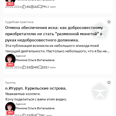
вине застройщика, из-за разрушения фитингового
ПРО
соединения для металлопластиковых труб в месте
29.01.2016
41
22
79
12 мин
соединения с полотенцесушителем, 31.05.2013г. произошёл
залив квартиры.
Судебная практика
Факт разрушения данного соединения зафиксирован в акте,
Отмена обеспечения иска: как добросовестному
составленном управляющей компанией. В результате залива
приобретателю не стать "разменной монетой" в
были затоплены горячей водой ванная комната, туалет,
детская комната, спальня и зал.
руках недобросовестного должника.
Эта публикация возникла из небольшого эпизода моей
текущей деятельности. Настолько небольшого, что я бы не
обратила на него ваше внимание, если бы не одно «но».
Адвокат
Минина Ольга Витальевна
ПРО
22.01.2016
32
45
101
9 мин
Группы
о.Итуруп. Курильские острова.
Уважаемые коллеги.
Хочу поделиться с вами этим видео.
Адвокат
Минина Ольга Витальевна
ПРО
16.01.2016
22
3
35
1 мин