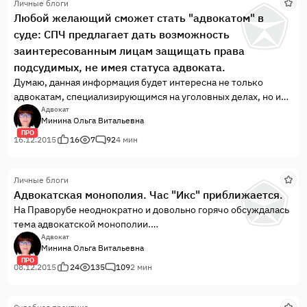
Личные блоги
проявления беззакония в отношении своих коллег.
Любой желающий сможет стать "адвокатом" в
суде: СПЧ предлагает дать возможность
заинтересованным лицам защищать права
подсудимых, не имея статуса адвоката.
Думаю, данная информация будет интересна не только
адвокатам, специализирующимся на уголовных делах, но и
всему адвокатскому сообществу — настоящему и будущему.
Адвокат
Минина Ольга Витальевна
ПРО
16.12.2015
16
7
92
4 мин
Личные блоги
Адвокатская монополия. Час "Икс" приближается.
На Праворубе неоднократно и довольно горячо обсуждалась
тема адвокатской монополии.
Нет, я не против реформ, но только в том случае, если эти
Адвокат
Минина Ольга Витальевна
решения носят взвешенный характер, учитывают все
ПРО
положительные моменты, нивелируют отрицательные и
08.12.2015
24
135
109
2 мин
этим достигается цель любой реформы —
прогресс, становление нового и эффективного.