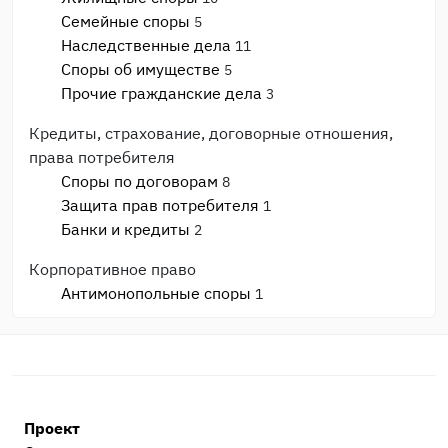
Семейные споры
5
Наследственные дела
11
Споры об имуществе
5
Прочие гражданские дела
3
Кредиты, страхование, договорные отношения,
права потребителя
Споры по договорам
8
Защита прав потребителя
1
Банки и кредиты
2
Корпоративное право
Антимонопольные споры
1
Банкротство
1
Споры с ИФНС и фондами
2
Моральный вред, авторское право, реабилитация
Моральный вред и деловая репутация
1
Проект
Административные дела