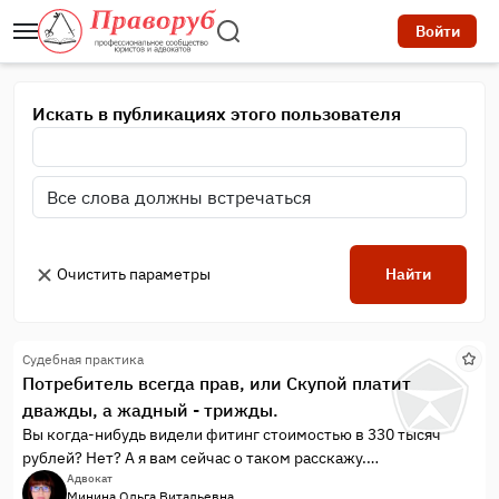
Войти
Искать в публикациях этого пользователя
Очистить параметры
Найти
Судебная практика
Потребитель всегда прав, или Скупой платит
дважды, а жадный - трижды.
Вы когда-нибудь видели фитинг стоимостью в 330 тысяч
рублей? Нет? А я вам сейчас о таком расскажу.
Моя доверительница является собственником квартиры. По
Адвокат
Минина Ольга Витальевна