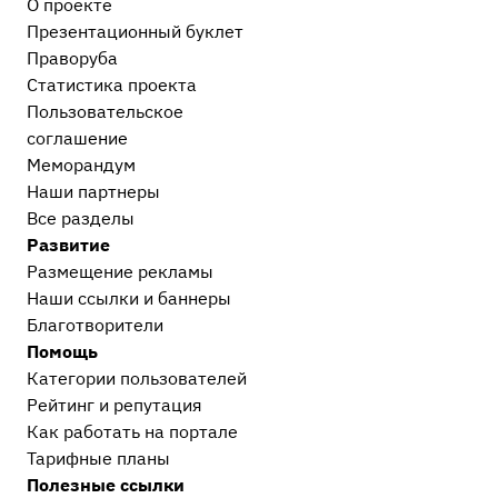
О проекте
Прочие административные дела
2
Презентационный букл​ет
Праворуба
Процессуальные вопросы и документы
Статистика проекта
Уголовный процесс
1
Пользовательское
Гражданский и арбитражный процесс
19
соглашение
Меморандум
После приговора или решения суда
Наши партнеры
Исполнительное производство
1
Все разделы
Прочее
Развитие
Остальные дела, не вошедшие в другие
Размещение рекламы
категории
16
Наши ссылки и баннеры
Европейский суд
2
Благотворители
Проблемы современного судопроизводства
11
Помощь
Сообщество Праворуб
4
Категории пользователей
Рейтинг и репутация
Как работать на портале
Тарифные планы
Полезные ссылки