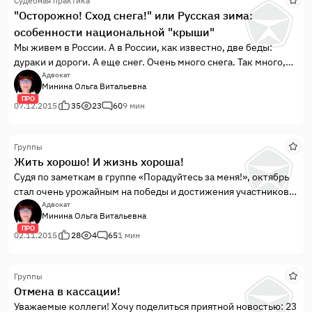
Судебная практика
"Осторожно! Сход снега!" или Русская зима:
особенности национальной "крыши"
Мы живем в России. А в России, как известно, две беды:
дураки и дороги. А еще снег. Очень много снега. Так много,
что некоторые даже и не утруждают себя его уборкой. А
Адвокат
Минина Ольга Витальевна
зачем? Сам упадет!
ПРО
07.12.2015
35
23
60
9 мин
Группы
Жить хорошо! И жизнь хороша!
Судя по заметкам в группе «Порадуйтесь за меня!», октябрь
стал очень урожайным на победы и достижения участников
нашего сообщества. И это не может не радовать!!!
Адвокат
Минина Ольга Витальевна
ПРО
02.11.2015
28
4
65
1 мин
Группы
Отмена в кассации!
Уважаемые коллеги! Хочу поделиться приятной новостью: 23