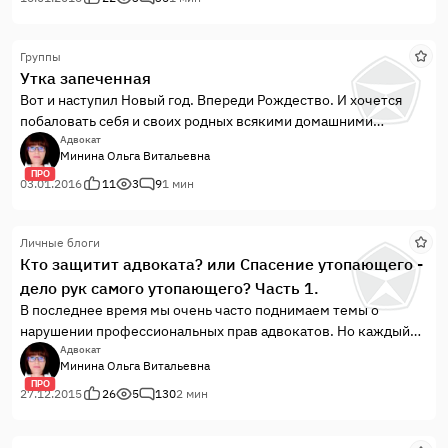
Группы
Утка запеченная
Вот и наступил Новый год. Впереди Рождество. И хочется
побаловать себя и своих родных всякими домашними
вкусностями.
Адвокат
Минина Ольга Витальевна
ПРО
03.01.2016
11
3
9
1 мин
Личные блоги
Кто защитит адвоката? или Спасение утопающего -
дело рук самого утопающего? Часть 1.
В последнее время мы очень часто поднимаем темы о
нарушении профессиональных прав адвокатов. Но каждый
раз обсуждение заходит в тупик, ибо возникает
Адвокат
Минина Ольга Витальевна
закономерный вопрос: а что же делать дальше? Как бороться
ПРО
с судебным и следственным произволом, ведь один в поле —
27.12.2015
26
5
130
2 мин
не воин, и очень часто руководство адвокатской палаты
остается в стороне, никак не реагируя на