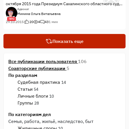
октября 2015 года Президиум Сахалинского областного суда
удовлетворил мою кассационную жалобу и отменил
Адвокат
Минина Ольга Витальевна
апелляционное определение, которым было отменено
ПРО
решение суда первой инстанции и вынесено новое решение
29.10.2015
20
4
43
1 мин
— об отказе в иске. Дело направлено на новое
апелляционное рассмотрение, результат которого очевиден!
Показать еще
Все публикации пользователя
106
Соавторские публикации
5
По разделам
Судебная практика
14
Статьи
54
Личные блоги
10
Группы
28
По категориям дел
Семья, работа, жильё, наследство, быт
Жилищные споры
10