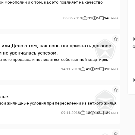
й монополии и о том, как это повлияет на качество
06.06.2019
32
5
94
6 мин
или Дело о том, как попытка признать договор
не увенчалась успехом.
стного продавца и не лишиться собственной квартиры.
14.11.2018
41
22
31
8 мин
лье.
 свои жилищные условия при переселении из ветхого жилья.
09.11.2018
18
10
18
9 мин