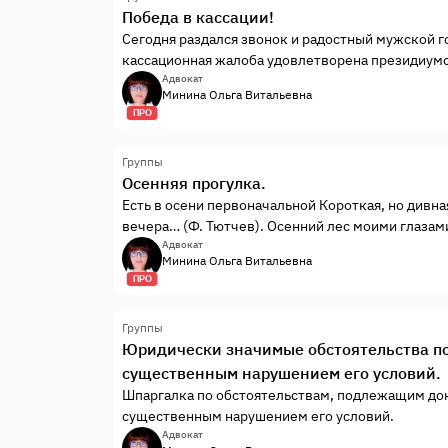
Победа в кассации!
Сегодня раздался звонок и радостный мужской го
кассационная жалоба удовлетворена президиумом
обрадовалась!
Адвокат
Минина Ольга Витальевна
ПРО
Группы
Осенняя прогулка.
Есть в осени первоначальной Короткая, но дивна
вечера… (Ф. Тютчев). Осенний лес моими глазам
Адвокат
Минина Ольга Витальевна
ПРО
Группы
Юридически значимые обстоятельства по 
существенным нарушением его условий.
Шпаргалка по обстоятельствам, подлежащим док
существенным нарушением его условий.
Адвокат