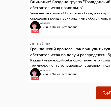
Внимание! Создана группа "Гражданский
обстоятельства правильно".
Уважаемые коллеги! По итогам обсуждения публи
определять юридически значимые обстоятельств
группа «Гражданский процесс: определяем юрид
Адвокат
Минина Ольга Витальевна
ПРО
Личные блоги
Гражданский процесс: как принудить су
обстоятельства по делу и распределять 
Каждый уважающий себя юрист знает, что исход 
том числе, и от того, насколько правильно и по
конкретному делу и распределит бремя доказыва
Адвокат
Минина Ольга Витальевна
публикации освещён приём, который, на мой взгл
ПРО
этим, хотелось бы выяснить и ваше мнение, колл
П