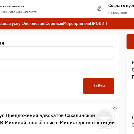
Создать пу
иск специалиста
иста. Адвоката. Эксперта
на портале
Заказ услуг
Эксклюзив!
Сервисы
Мероприятия
ПРО
ВИП
ля
Найти
уг. Предложения адвокатов Сахалинской
.В.Мининой, внесённые в Министерство юстиции