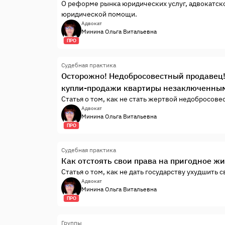
О реформе рынка юридических услуг, адвокатско
юридической помощи.
Адвокат
Минина Ольга Витальевна
ПРО
Судебная практика
Осторожно! Недобросовестный продавец! 
купли-продажи квартиры незаключенным 
Статья о том, как не стать жертвой недобросове
Адвокат
Минина Ольга Витальевна
ПРО
Судебная практика
Как отстоять свои права на пригодное жи
Статья о том, как не дать государству ухудшить
Адвокат
Минина Ольга Витальевна
ПРО
Группы