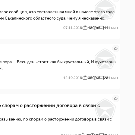
лос сообщил, что составленная мной в начале этого года
 Сахалинского областного суда, чему я несказанно
07.11.2018
48
6
44
1 мин
я пора — Весь день стоит как бы хрустальный, И лучезарны
и.
12.10.2018
35
3
28
1 мин
спорам о расторжении договора в связи с
азыванию, по спорам о расторжении договора в связи с
14.09.2018
37
31
25
3 мин