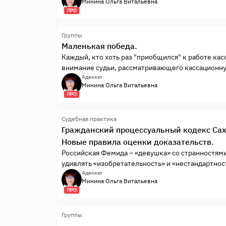
Минина Ольга Витальевна
ПРО
Группы
Маленькая победа.
Каждый, кто хоть раз "приобщился" к работе кас
внимание судьи, рассматривающего кассационную
мал шанс на отмену вступивших в законную силу
Адвокат
Минина Ольга Витальевна
которому пару месяцев назад я составляла касс
ПРО
Судебная практика
Гражданский процессуальный кодекс Саха
Новые правила оценки доказательств.
Российская Фемида – «девушка» со странностями
удивлять «изобретательность» и «нестандартнос
среди самых простых норм закона при полной и
Адвокат
Минина Ольга Витальевна
которые закрывают глаза на очевидные нарушени
ПРО
она говорит всем своим видом: ничего не вижу, 
Группы