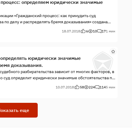
 процесс: определяем юридически значимые
кации «Гражданский процесс: как принудить суд
а по делу и распределять бремя доказывания» создана
ически значимые обстоятельства правильно».
18.07.2018
6
10
17
1 мин
д определять юридически значимые
бремя доказывания.
судебного разбирательства зависит от многих факторов, в
лно суд определит юридически значимые обстоятельства по
ния этих обстоятельств между сторонами спора. В данной
10.07.2018
58
224
114
5 мин
яд, может побудить суд исполнить свой долг. В связи с
еги, насколько целесообразно его использование.
оказать еще