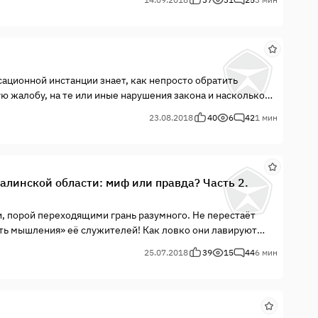
сационной инстанции знает, как непросто обратить
 жалобу, на те или иные нарушения закона и насколько
 судебных актов. Мне пришло письмо от доверителя,
23.08.2018
40
6
42
1 мин
ационную жалобу.
линской области: миф или правда? Часть 2.
, порой переходящими грань разумного. Не перестаёт
ть мышления» её служителей! Как ловко они лавируют
 безоговорочной поддержке вышестоящих инстанций,
25.07.2018
39
15
44
6 мин
я. А потому и у Фемиды появляется иной смысл, как будто
никого не слышу, ничего не решаю.