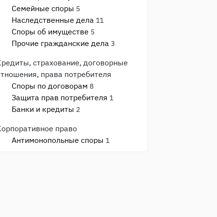
Семейные споры
5
Наследственные дела
11
Споры об имуществе
5
Прочие гражданские дела
3
Кредиты, страхование, договорные
отношения, права потребителя
Споры по договорам
8
Защита прав потребителя
1
Банки и кредиты
2
Корпоративное право
Антимонопольные споры
1
Банкротство
1
Споры с ИФНС и фондами
2
Моральный вред, авторское право,
реабилитация
Моральный вред и деловая