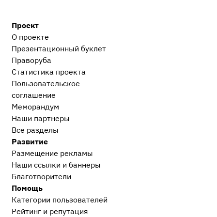
Моральный вред, авторское право, реабилитация
Моральный вред и деловая репутация
1
Проект
Административные дела
О проекте
Прочие административные дела
2
Презентационный букл​ет
Праворуба
Процессуальные вопросы и документы
Статистика проекта
Уголовный процесс
1
Пользовательское
Гражданский и арбитражный процесс
19
соглашение
Меморандум
После приговора или решения суда
Наши партнеры
Исполнительное производство
1
Все разделы
Прочее
Развитие
Остальные дела, не вошедшие в другие
Размещение рекламы
категории
16
Наши ссылки и баннеры
Европейский суд
2
Благотворители
Проблемы современного судопроизводства
11
Помощь
Сообщество Праворуб
4
Категории пользователей
Рейтинг и репутация