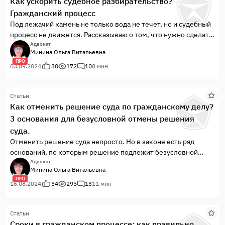
Как ускорить судебное разбирательство?
Гражданский процесс
Под лежачий камень не только вода не течет, но и судебный
процесс не движется. Рассказываю о том, что нужно сделать,
чтобы ускорить разбирательство дела в суде.
Адвокат
Минина Ольга Витальевна
ПРО
03.09.2024
30
172
10
8 мин
Статьи
Как отменить решение суда по гражданскому делу?
3 основания для безусловной отмены решения
суда.
Отменить решение суда непросто. Но в законе есть ряд
оснований, по которым решение подлежит безусловной
отмене, то есть если они есть, то решение суда должны
Адвокат
Минина Ольга Витальевна
отменить в любом случае.
ПРО
16.08.2024
34
295
13
11 мин
Статьи
Сроки в гражданском процессе: как правильно