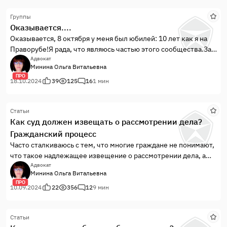
Группы
Оказывается....
Оказывается, 8 октября у меня был юбилей: 10 лет как я на
Праворубе!Я рада, что являюсь частью этого сообщества.За
это время я не только обросла опытом, раскрыла как
Адвокат
Минина Ольга Витальевна
специалист свои лучшие стороны, но и получила новый
ПРО
навык: раньше я и подумать не могла, что буду писать
18.10.2024
39
125
16
1 мин
статьи.Коллеги, благодарю за ...
Статьи
Как суд должен извещать о рассмотрении дела?
Гражданский процесс
Часто сталкиваюсь с тем, что многие граждане не понимают,
что такое надлежащее извещение о рассмотрении дела, а
что – ненадлежащее. И мнение о том, что «судья должен за
Адвокат
Минина Ольга Витальевна
мной бегать, чтобы вручить повестку прямо в руки и никак
ПРО
иначе», часто оборачивается тем, что дело рассматривают в
10.09.2024
22
356
12
9 мин
отсутствие этого участника процесса, а сам он лишает себя
возможности доказать свою правоту в суде и выиграть дело.
Статьи
Этот миф хочу развеять.