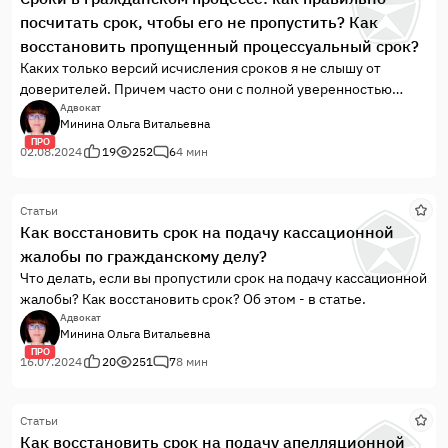
посчитать срок, чтобы его не пропустить? Как
восстановить пропущенный процессуальный срок?
Каких только версий исчисления сроков я не слышу от
доверителей. Причем часто они с полной уверенностью
утверждают, что их версия правильная, но назвать источник
Адвокат
Минина Ольга Витальевна
своей осведомленности никогда не могут. Между тем,
ПРО
"велосипед давно изобретен": гражданский процесс четко
02.08.2024
19
252
6
4 мин
регламентирован, особенно в части процессуальных сроков.
Остается только вникнуть. Итак, вникаем.
Статьи
Как восстановить срок на подачу кассационной
жалобы по гражданскому делу?
Что делать, если вы пропустили срок на подачу кассационной
жалобы? Как восстановить срок? Об этом - в статье.
Адвокат
Минина Ольга Витальевна
ПРО
16.07.2024
20
251
7
8 мин
Статьи
Как восстановить срок на подачу апелляционной