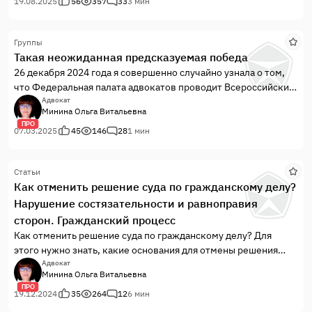
адвокат не нужен, как минимум, а как максимум – сам
19.08.2025
56
357
33
3 мин
вопрошающий, как оказывается, не нужен лучшему адвокату
в качестве доверителя. И вот почему.
Группы
Такая неожиданная предсказуемая победа
26 декабря 2024 года я совершенно случайно узнала о том,
что Федеральная палата адвокатов проводит Всероссийский
конкурс адвокатских интернет-ресурсов. Причем заявки
Адвокат
Минина Ольга Витальевна
принимали с 1 по 31 декабря.
ПРО
07.03.2025
45
146
28
1 мин
Статьи
Как отменить решение суда по гражданскому делу?
Нарушение состязательности и равноправия
сторон. Гражданский процесс
Как отменить решение суда по гражданскому делу? Для
этого нужно знать, какие основания для отмены решения
суда содержит закон, и воспользоваться этим.
Адвокат
Минина Ольга Витальевна
ПРО
19.12.2024
35
264
12
6 мин