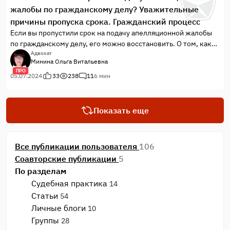
жалобы по гражданскому делу? Уважительные
причины пропуска срока. Гражданский процесс
Если вы пропустили срок на подачу апелляционной жалобы
по гражданскому делу, его можно восстановить. О том, как
это сделать, какие причины пропуска срока являются
Адвокат
Минина Ольга Витальевна
уважительными, рассказала в статье.
ПРО
05.07.2024
33
238
11
6 мин
Показать еще
Все публикации пользователя
106
Соавторские публикации
5
По разделам
Судебная практика
14
Статьи
54
Личные блоги
10
Группы
28