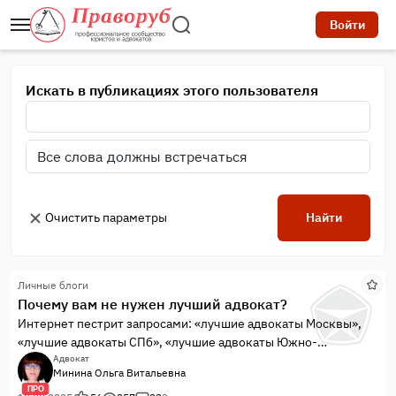
Войти
Искать в публикациях этого пользователя
Очистить параметры
Найти
Личные блоги
Почему вам не нужен лучший адвокат?
Интернет пестрит запросами: «лучшие адвокаты Москвы»,
«лучшие адвокаты СПб», «лучшие адвокаты Южно-
Сахалинска», «как найти лучшего адвоката» и далее по
Адвокат
Минина Ольга Витальевна
списку. Честно говоря, большинству вопрошающих лучший
ПРО