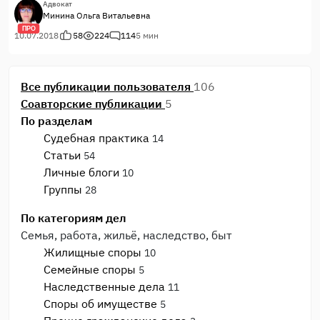
от того, насколько правильно и полно суд определит
Адвокат
Минина Ольга Витальевна
юридически значимые обстоятельства по конкретному делу
ПРО
и распределит бремя доказывания этих обстоятельств между
10.07.2018
58
224
114
5 мин
сторонами спора. В данной публикации освещён приём,
который, на мой взгляд, может побудить суд исполнить свой
долг. В связи с этим, хотелось бы выяснить и ваше мнение,
Все публикации пользователя
106
коллеги, насколько целесообразно его использование.
Соавторские публикации
5
По разделам
Судебная практика
14
Статьи
54
Личные блоги
10
Группы
28
По категориям дел
Семья, работа, жильё, наследство, быт
Жилищные споры
10
Семейные споры
5
Наследственные дела
11
Споры об имуществе
5