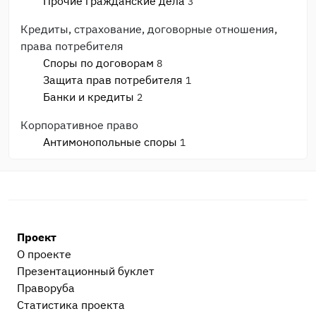
Прочие гражданские дела
3
Кредиты, страхование, договорные отношения,
права потребителя
Споры по договорам
8
Защита прав потребителя
1
Банки и кредиты
2
Корпоративное право
Антимонопольные споры
1
Банкротство
1
Споры с ИФНС и фондами
2
Моральный вред, авторское право, реабилитация
Моральный вред и деловая репутация
1
Проект
Административные дела
О проекте
Прочие административные дела
2
Презентационный букл​ет
Праворуба
Процессуальные вопросы и документы
Статистика проекта
Уголовный процесс
1