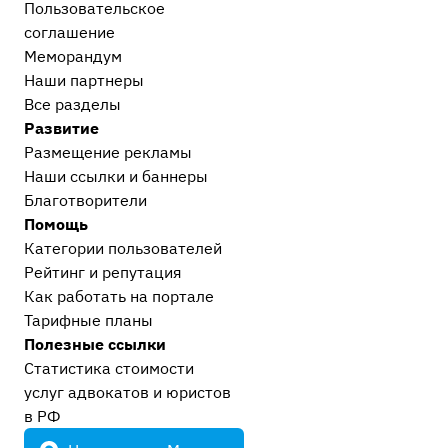
Пользовательское
Гражданский и арбитражный процесс
19
соглашение
Меморандум
После приговора или решения суда
Наши партнеры
Исполнительное производство
1
Все разделы
Прочее
Развитие
Остальные дела, не вошедшие в другие
Размещение рекламы
категории
16
Наши ссылки и баннеры
Европейский суд
2
Благотворители
Проблемы современного судопроизводства
11
Помощь
Сообщество Праворуб
4
Категории пользователей
Рейтинг и репутация
Как работать на портале
Тарифные планы
Полезные ссылки
Статистика стоимости
услуг адвокатов и юристов
в РФ