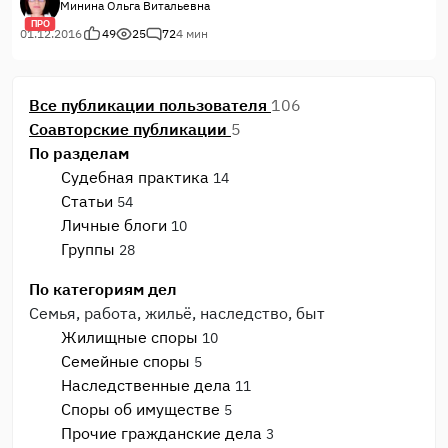
Минина Ольга Витальевна
Чернышёв), в установленный законом срок обратился к
ПРО
нотариусу с заявлением о принятии наследства после
01.12.2016
49
25
72
4 мин
умершей матери. Нотариус заявление принял, а когда
пришло время получать свидетельство о праве на
наследство по закону, направил гражданина в суд для
Все публикации пользователя
106
установления факта родственных отношений с
Соавторские публикации
5
наследодателем, несмотря на то, что документ,
По разделам
подтверждающий родство был представлен.
Судебная практика
14
Статьи
54
Личные блоги
10
Группы
28
По категориям дел
Семья, работа, жильё, наследство, быт
Жилищные споры
10
Семейные споры
5
Наследственные дела
11
Споры об имуществе
5
Прочие гражданские дела
3