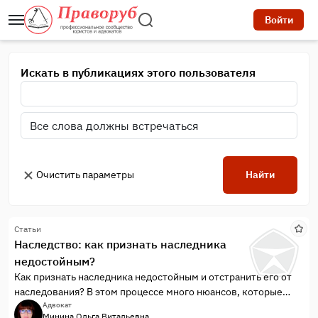
Войти
Искать в публикациях этого пользователя
Очистить параметры
Найти
Статьи
Наследство: как признать наследника
недостойным?
Как признать наследника недостойным и отстранить его от
наследования? В этом процессе много нюансов, которые
нужно учитывать. Иначе получите такой же результат, о
Адвокат
Минина Ольга Витальевна