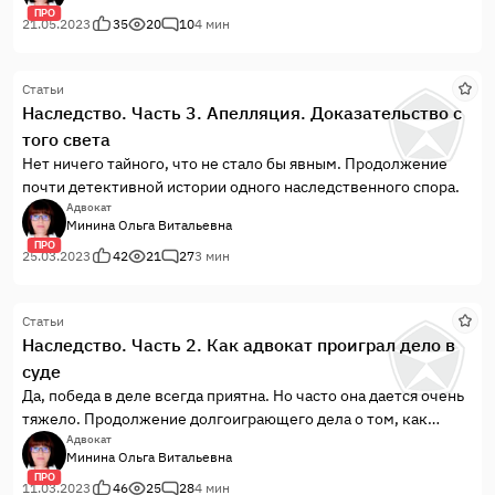
ПРО
21.05.2023
35
20
10
4 мин
Статьи
Наследство. Часть 3. Апелляция. Доказательство с
того света
Нет ничего тайного, что не стало бы явным. Продолжение
почти детективной истории одного наследственного спора.
Адвокат
Минина Ольга Витальевна
ПРО
25.03.2023
42
21
27
3 мин
Статьи
Наследство. Часть 2. Как адвокат проиграл дело в
суде
Да, победа в деле всегда приятна. Но часто она дается очень
тяжело. Продолжение долгоиграющего дела о том, как
сиделка хотела получить наследство.
Адвокат
Минина Ольга Витальевна
ПРО
11.03.2023
46
25
28
4 мин