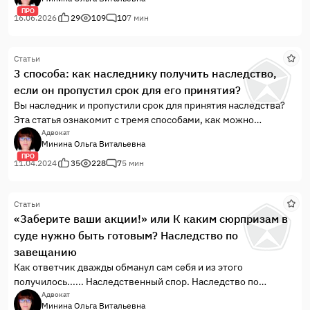
котором я рассказываю в статье.
ПРО
16.06.2026
29
109
10
7 мин
Статьи
3 способа: как наследнику получить наследство,
если он пропустил срок для его принятия?
Вы наследник и пропустили срок для принятия наследства?
Эта статья ознакомит с тремя способами, как можно
получить наследство в этом случае.
Адвокат
Минина Ольга Витальевна
ПРО
11.04.2024
35
228
7
5 мин
Статьи
«Заберите ваши акции!» или К каким сюрпризам в
суде нужно быть готовым? Наследство по
завещанию
Как ответчик дважды обманул сам себя и из этого
получилось...... Наследственный спор. Наследство по
завещанию.
Адвокат
Минина Ольга Витальевна