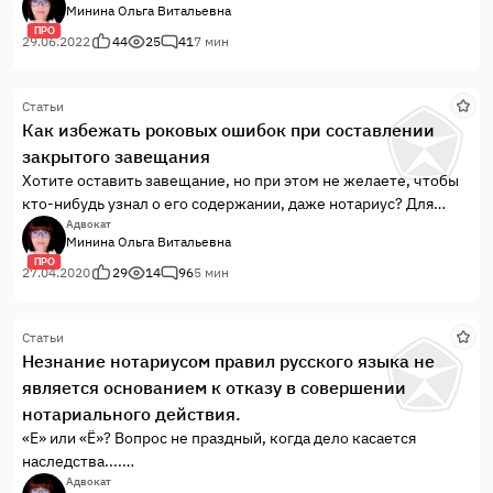
Минина Ольга Витальевна
ПРО
29.06.2022
44
25
41
7 мин
Статьи
Как избежать роковых ошибок при составлении
закрытого завещания
Хотите оставить завещание, но при этом не желаете, чтобы
кто-нибудь узнал о его содержании, даже нотариус? Для
этого существуют закрытые завещания. Как составить
Адвокат
Минина Ольга Витальевна
закрытое завещание так, чтобы Ваша воля была исполнена -
ПРО
читайте в моей статье.
27.04.2020
29
14
96
5 мин
Статьи
Незнание нотариусом правил русского языка не
является основанием к отказу в совершении
нотариального действия.
«Е» или «Ё»? Вопрос не праздный, когда дело касается
наследства....
Гражданин (предположим, что его фамилия по паспорту
Адвокат