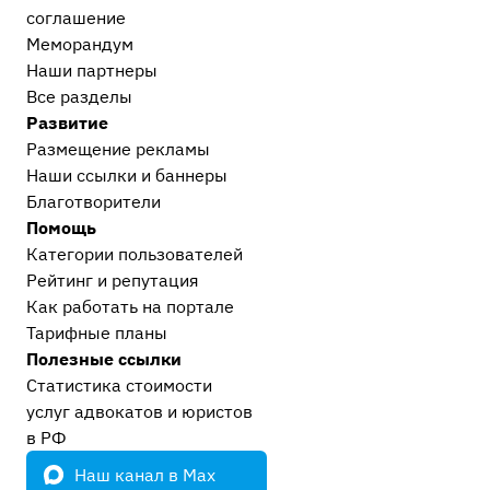
Гражданский и арбитражный процесс
19
соглашение
Меморандум
После приговора или решения суда
Наши партнеры
Исполнительное производство
1
Все разделы
Прочее
Развитие
Остальные дела, не вошедшие в другие
Размещение рекламы
категории
16
Наши ссылки и баннеры
Европейский суд
2
Благотворители
Проблемы современного судопроизводства
11
Помощь
Сообщество Праворуб
4
Категории пользователей
Рейтинг и репутация
Как работать на портале
Тарифные планы
Полезные ссылки
Статистика стоимости
услуг адвокатов и юристов
в РФ
Наш канал в Max