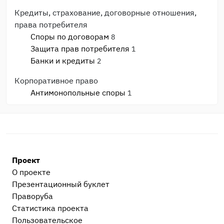
Кредиты, страхование, договорные отношения,
права потребителя
Споры по договорам
8
Защита прав потребителя
1
Банки и кредиты
2
Корпоративное право
Антимонопольные споры
1
Банкротство
1
Споры с ИФНС и фондами
2
Моральный вред, авторское право, реабилитация
Моральный вред и деловая репутация
1
Проект
Административные дела
О проекте
Прочие административные дела
2
Презентационный букл​ет
Праворуба
Процессуальные вопросы и документы
Статистика проекта
Уголовный процесс
1
Пользовательское