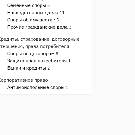
Семейные споры
5
Наследственные дела
11
Споры об имуществе
5
Прочие гражданские дела
3
Кредиты, страхование, договорные
отношения, права потребителя
Споры по договорам
8
Защита прав потребителя
1
Банки и кредиты
2
Корпоративное право
Антимонопольные споры
1
Банкротство
1
Споры с ИФНС и фондами
2
Моральный вред, авторское право,
реабилитация
Моральный вред и деловая