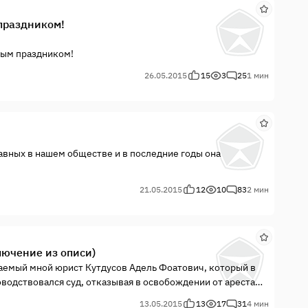
 праздником!
ным праздником!
26.05.2015
15
3
25
1 мин
лавных в нашем обществе и в последние годы она
дической консультацией: первых – с вопросом как
21.05.2015
12
10
83
2 мин
менты не платить. С точки зрения закона всё понятно: ст.
лючение из описи)
жаемый мной юрист Кутдусов Адель Фоатович, который в
оводствовался суд, отказывая в освобождении от ареста
стью супругов, и указал буквально следующее:
13.05.2015
13
17
31
4 мин