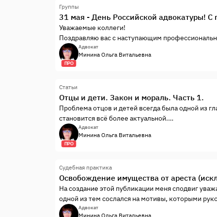
Группы
31 мая - День Российской адвокатуры! С
Уважаемые коллеги!
Поздравляю вас с наступающим профессиональ
Адвокат
Минина Ольга Витальевна
ПРО
Статьи
Отцы и дети. Закон и мораль. Часть 1.
Проблема отцов и детей всегда была одной из г
становится всё более актуальной.
Участились обращения родителей и детей за юри
Адвокат
Минина Ольга Витальевна
взыскать с детей алименты, вторых – как эти али
ПРО
87 Семейного кодекса РФ гласит:
Судебная практика
Освобождение имущества от ареста (иск
На создание этой публикации меня сподвиг ува
одной из тем сослался на мотивы, которыми рук
имущества, являющегося совместной собственно
Адвокат
Минина Ольга Витальевна