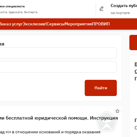
Создать пу
иск специалиста
иста. Адвоката. Эксперта
на портале
Заказ услуг
Эксклюзив!
Сервисы
Мероприятия
ПРО
ВИП
ля
Найти
ми бесплатной юридической помощи. Инструкция
ад «i» в отношении оснований и порядка оказания