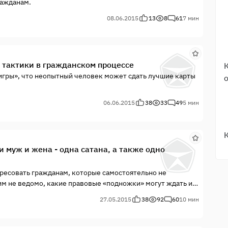
ражданам.
08.06.2015
13
8
61
7 мин
 тактики в гражданском процессе
«игры», что неопытный человек может сдать лучшие карты
06.06.2015
38
33
49
5 мин
и муж и жена - одна сатана, а также одно
дресовать гражданам, которые самостоятельно не
им не ведомо, какие правовые «подножки» могут ждать их
27.05.2015
38
92
60
10 мин