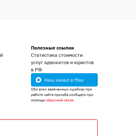
Сообщество Праворуб
4
Полезные ссылки
ей
Статистика стоимости
услуг адвокатов и юристов
е
в РФ
Наш канал в Max
Обо всех замеченных ошибках при
работе сайта просьба сообщать при
помощи
обратной связи