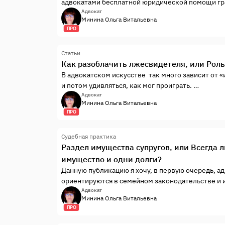
адвокатами бесплатной юридической помощи г
Адвокат
Минина Ольга Витальевна
ПРО
Статьи
Как разоблачить лжесвидетеля, или Роль
В адвокатском искусстве так много зависит от 
и потом удивляться, как мог проиграть.
Г. ГАРРИС. Школа адвокатуры
Адвокат
Минина Ольга Витальевна
ПРО
Судебная практика
Раздел имущества супругов, или Всегда л
имущество и одни долги?
Данную публикацию я хочу, в первую очередь, а
ориентируются в семейном законодательстве и 
при разделе совместно нажитого имущества.
Адвокат
Минина Ольга Витальевна
ПРО