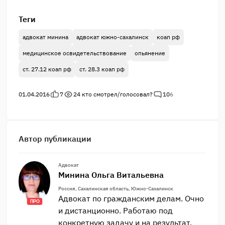
Теги
адвокат минина
адвокат южно-сахалинск
коап рф
медицинское освидетельствование
опьянение
ст. 27.12 коап рф
ст. 28.3 коап рф
01.04.2016
7
24
кто смотрел/голосовал?
10
6
Автор публикации
Адвокат
Минина Ольга Витальевна
Россия, Сахалинская область, Южно-Сахалинск
Адвокат по гражданским делам. Очно
ПРО
и дистанционно. Работаю под
конкретную задачу и на результат.