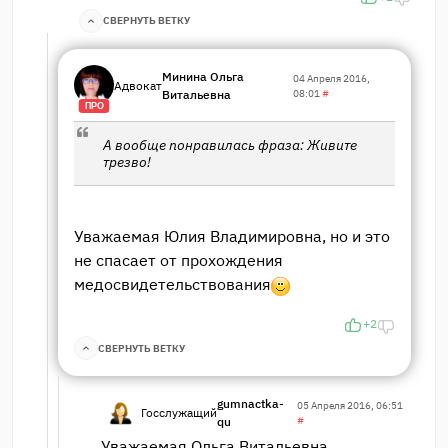
СВЕРНУТЬ ВЕТКУ
Минина Ольга
04 Апреля 2016,
Адвокат
Витальевна
08:01
#
ПРО
А вообще понравилась фраза: Живите
трезво!
Уважаемая Юлия Владимировна, но и это
не спасает от прохождения
медосвидетельствования
+2
СВЕРНУТЬ ВЕТКУ
gumnactka-
05 Апреля 2016, 06:51
Госслужащий
qu
#
Уважаемая Ольга Витальевна,