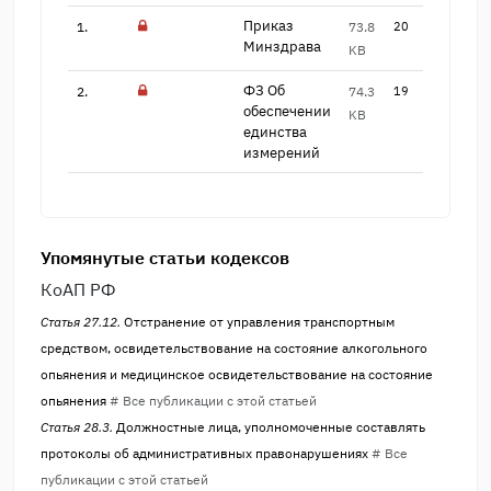
Приказ
1.
73.8
20
Минздрава
KB
ФЗ Об
2.
74.3
19
обеспечении
KB
ед​инства
измерений
Упомянутые статьи кодексов
КоАП РФ
Статья 27.12.
Отстранение от управления транспортным
средством, освидетельствование на состояние алкогольного
опьянения и медицинское освидетельствование на состояние
опьянения
# Все публикации с этой статьей
Статья 28.3.
Должностные лица, уполномоченные составлять
протоколы об административных правонарушениях
# Все
публикации с этой статьей