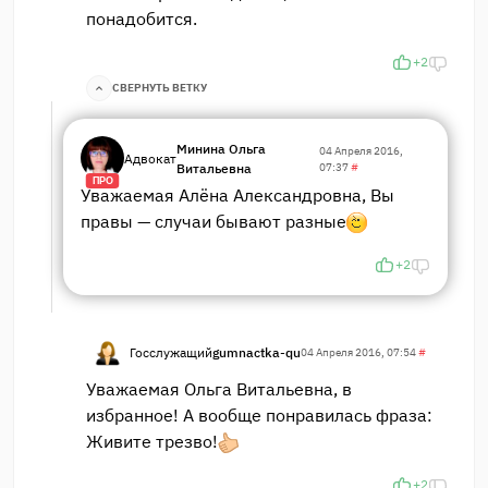
понадобится.
+2
СВЕРНУТЬ ВЕТКУ
Минина Ольга
04 Апреля 2016,
Адвокат
Витальевна
07:37
#
ПРО
Уважаемая Алёна Александровна, Вы
правы — случаи бывают разные
+2
Госслужащий
gumnactka-qu
04 Апреля 2016, 07:54
#
Уважаемая Ольга Витальевна, в
избранное! А вообще понравилась фраза:
Живите трезво!
+2