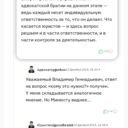
адвокатской братии на данном этапе —
ведь каждый несет индивидуальную
ответственность за то, что он делает. Что
касается юристов — и здесь вопрос
решаем и в части ответственности, и в
части контроля за деятельностью.
+4
Адвокат
cygankov
10 Декабря 2015, 06:43
#
Уважаемый Владимир Геннадьевич, ответ
на вопрос «кому это нужно?» получен.
У меня складывается аналогичное
мнение. Но Минюсту виднее…
+4
Юрист
moigorodbratsk
10 Декабря 2015, 16:38
#