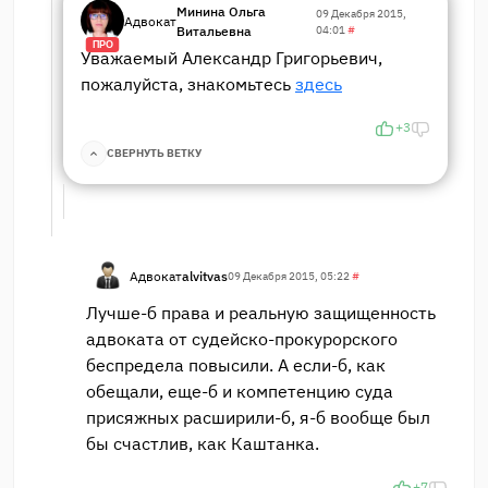
Минина Ольга
09 Декабря 2015,
Адвокат
Витальевна
04:01
#
ПРО
Уважаемый Александр Григорьевич,
пожалуйста, знакомьтесь
здесь
+3
СВЕРНУТЬ ВЕТКУ
Адвокат
alvitvas
09 Декабря 2015, 05:22
#
Лучше-б права и реальную защищенность
адвоката от судейско-прокурорского
беспредела повысили. А если-б, как
обещали, еще-б и компетенцию суда
присяжных расширили-б, я-б вообще был
бы счастлив, как Каштанка.
+7