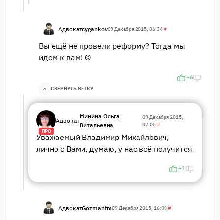
Адвокат
cygankov
09 Декабря 2015, 06:34
#
Вы ещё не провели реформу? Тогда мы
идем к вам! ©
+6
СВЕРНУТЬ ВЕТКУ
Минина Ольга
09 Декабря 2015,
Адвокат
Витальевна
07:05
#
ПРО
Уважаемый Владимир Михайлович,
лично с Вами, думаю, у нас всё получится.
+1
Адвокат
Gozmanfm
09 Декабря 2015, 16:00
#