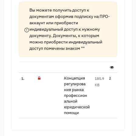
Вы можете получить доступ к
документам оформив подписку на
ПРО-
аккаунт
или приобрести
индивидуальный доступ к нужному
документу. Документы, к которым
можно приобрести индивидуальный
доступ помечены знаком ""
Концепция
1.
185.9
2
регулирова​
KB
ния рынка
профессион​
альной
юридической
п​омощи