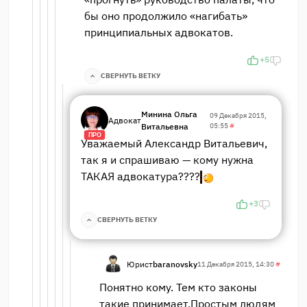
бы оно продолжило «нагибать»
принципиальных адвокатов.
+5
СВЕРНУТЬ ВЕТКУ
Минина Ольга
09 Декабря 2015,
Адвокат
Витальевна
05:55
#
ПРО
Уважаемый Александр Витальевич,
так я и спрашиваю — кому нужна
ТАКАЯ адвокатура????
+3
СВЕРНУТЬ ВЕТКУ
Юрист
baranovsky
11 Декабря 2015, 14:30
#
Понятно кому. Тем кто законы
такие принимает.Простым людям