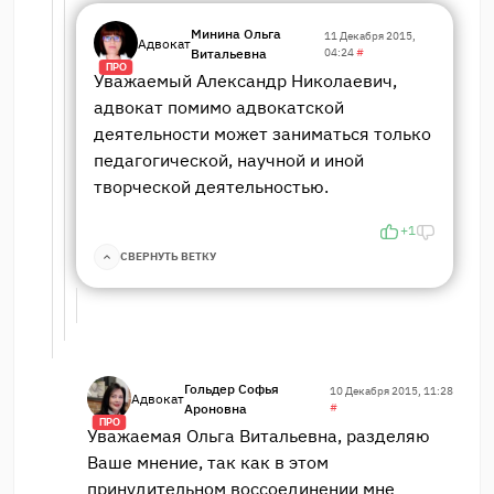
Минина Ольга
11 Декабря 2015,
Адвокат
Витальевна
04:24
#
ПРО
Уважаемый Александр Николаевич,
адвокат помимо адвокатской
деятельности может заниматься только
педагогической, научной и иной
творческой деятельностью.
+1
СВЕРНУТЬ ВЕТКУ
Гольдер Софья
10 Декабря 2015, 11:28
Адвокат
Ароновна
#
ПРО
Уважаемая Ольга Витальевна, разделяю
Ваше мнение, так как в этом
принудительном воссоединении мне