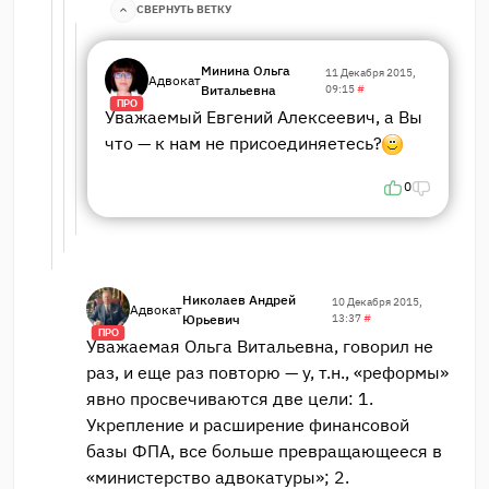
СВЕРНУТЬ ВЕТКУ
Минина Ольга
11 Декабря 2015,
Адвокат
Витальевна
09:15
#
ПРО
Уважаемый Евгений Алексеевич, а Вы
что — к нам не присоединяетесь?
0
Николаев Андрей
10 Декабря 2015,
Адвокат
Юрьевич
13:37
#
ПРО
Уважаемая Ольга Витальевна, говорил не
раз, и еще раз повторю — у, т.н., «реформы»
явно просвечиваются две цели: 1.
Укрепление и расширение финансовой
базы ФПА, все больше превращающееся в
«министерство адвокатуры»; 2.