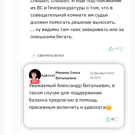
слышал, слышал. И еще подтявкивание
из ВС и Генпрокуратуры о том, что в
совещательной комнате им судья
должен помогать решение выносить.
… ну видимо там чаек заваривать или за
плюшками бегать.
+4
СВЕРНУТЬ ВЕТКУ
Минина Ольга
12 Декабря 2015,
Адвокат
Витальевна
14:30
#
ПРО
Уважаемый Александр Витальевич, в
таком случае для поддержания
баланса предлагаю в помощь
присяжным включить и адвоката
0